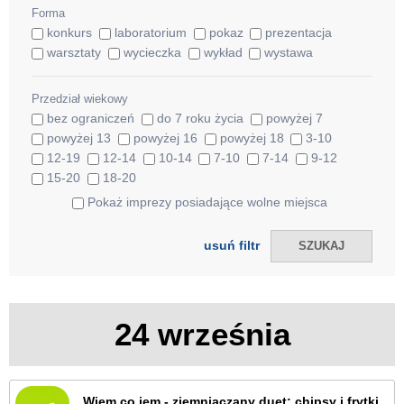
Forma
konkurs
laboratorium
pokaz
prezentacja
warsztaty
wycieczka
wykład
wystawa
Przedział wiekowy
bez ograniczeń
do 7 roku życia
powyżej 7
powyżej 13
powyżej 16
powyżej 18
3-10
12-19
12-14
10-14
7-10
7-14
9-12
15-20
18-20
Pokaż imprezy posiadające wolne miejsca
usuń filtr
24 września
Wiem co jem - ziemniaczany duet: chipsy i frytki