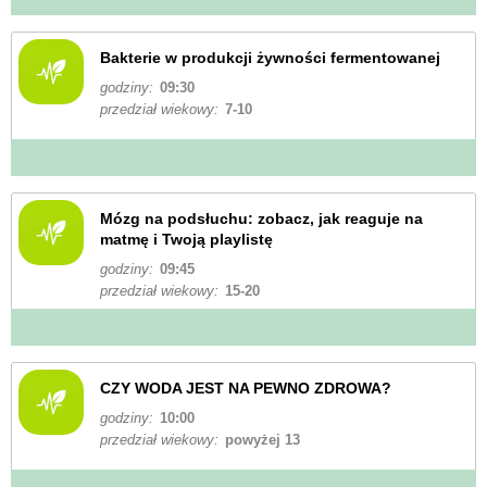
Bakterie w produkcji żywności fermentowanej
godziny:
09:30
przedział wiekowy:
7-10
Mózg na podsłuchu: zobacz, jak reaguje na
matmę i Twoją playlistę
godziny:
09:45
przedział wiekowy:
15-20
CZY WODA JEST NA PEWNO ZDROWA?
godziny:
10:00
przedział wiekowy:
powyżej 13