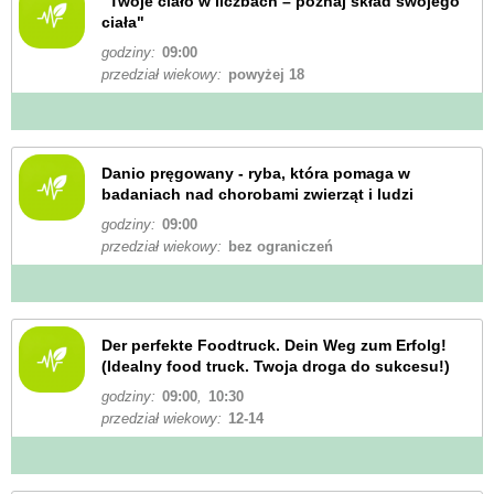
"Twoje ciało w liczbach – poznaj skład swojego
ciała"
godziny:
09:00
przedział wiekowy:
powyżej 18
Danio pręgowany - ryba, która pomaga w
badaniach nad chorobami zwierząt i ludzi
godziny:
09:00
przedział wiekowy:
bez ograniczeń
Der perfekte Foodtruck. Dein Weg zum Erfolg!
(Idealny food truck. Twoja droga do sukcesu!)
godziny:
09:00
,
10:30
przedział wiekowy:
12-14