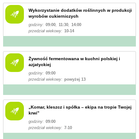
Wykorzystanie dodatków roślinnych w produkcji
wyrobów cukierniczych
godziny:
09:00
,
11:30
,
14:00
przedział wiekowy:
10-14
Żywność fermentowana w kuchni polskiej i
azjatyckiej
godziny:
09:00
przedział wiekowy:
powyżej 13
„Komar, kleszcz i spółka – ekipa na tropie Twojej
krwi”
godziny:
09:00
przedział wiekowy:
7-10