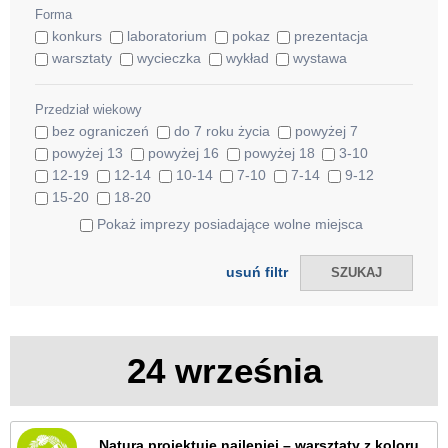
Forma
konkurs
laboratorium
pokaz
prezentacja
warsztaty
wycieczka
wykład
wystawa
Przedział wiekowy
bez ograniczeń
do 7 roku życia
powyżej 7
powyżej 13
powyżej 16
powyżej 18
3-10
12-19
12-14
10-14
7-10
7-14
9-12
15-20
18-20
Pokaż imprezy posiadające wolne miejsca
usuń filtr
24 września
„Natura projektuje najlepiej – warsztaty z koloru