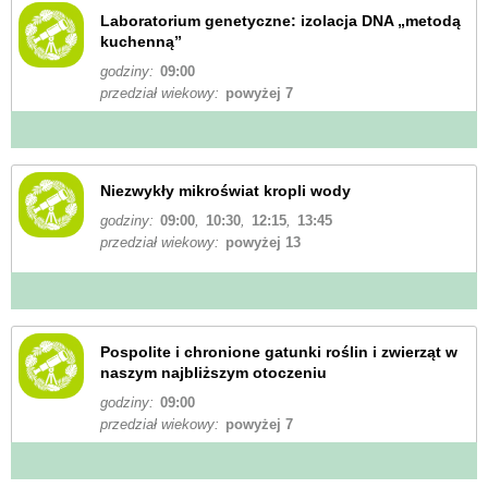
Laboratorium genetyczne: izolacja DNA „metodą
kuchenną”
godziny:
09:00
przedział wiekowy:
powyżej 7
Niezwykły mikroświat kropli wody
godziny:
09:00
,
10:30
,
12:15
,
13:45
przedział wiekowy:
powyżej 13
Pospolite i chronione gatunki roślin i zwierząt w
naszym najbliższym otoczeniu
godziny:
09:00
przedział wiekowy:
powyżej 7