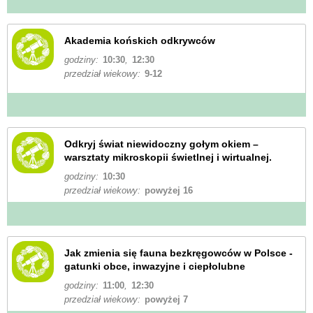
Akademia końskich odkrywców
godziny:
10:30
,
12:30
przedział wiekowy:
9-12
Odkryj świat niewidoczny gołym okiem –
warsztaty mikroskopii świetlnej i wirtualnej.
godziny:
10:30
przedział wiekowy:
powyżej 16
Jak zmienia się fauna bezkręgowców w Polsce -
gatunki obce, inwazyjne i ciepłolubne
godziny:
11:00
,
12:30
przedział wiekowy:
powyżej 7