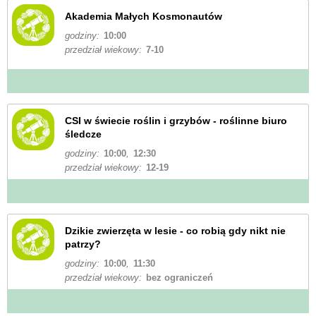
Akademia Małych Kosmonautów
godziny:
10:00
przedział wiekowy:
7-10
CSI w świecie roślin i grzybów - roślinne biuro
śledcze
godziny:
10:00
,
12:30
przedział wiekowy:
12-19
Dzikie zwierzęta w lesie - co robią gdy nikt nie
patrzy?
godziny:
10:00
,
11:30
przedział wiekowy:
bez ograniczeń