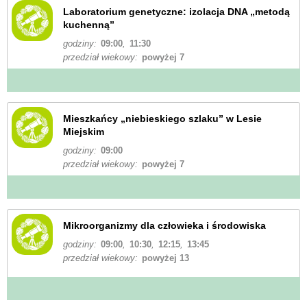
Laboratorium genetyczne: izolacja DNA „metodą
kuchenną”
godziny:
09:00
,
11:30
przedział wiekowy:
powyżej 7
Mieszkańcy „niebieskiego szlaku” w Lesie
Miejskim
godziny:
09:00
przedział wiekowy:
powyżej 7
Mikroorganizmy dla człowieka i środowiska
godziny:
09:00
,
10:30
,
12:15
,
13:45
przedział wiekowy:
powyżej 13