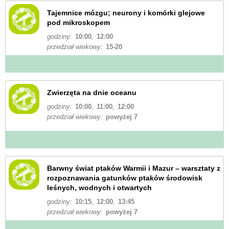
Tajemnice mózgu; neurony i komórki glejowe
pod mikroskopem
godziny:
10:00
,
12:00
przedział wiekowy:
15-20
Zwierzęta na dnie oceanu
godziny:
10:00
,
11:00
,
12:00
przedział wiekowy:
powyżej 7
Barwny świat ptaków Warmii i Mazur – warsztaty z
rozpoznawania gatunków ptaków środowisk
leśnych, wodnych i otwartych
godziny:
10:15
,
12:00
,
13:45
przedział wiekowy:
powyżej 7