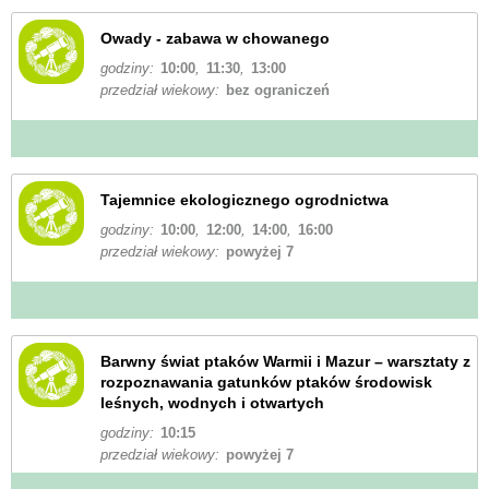
Owady - zabawa w chowanego
godziny:
10:00
,
11:30
,
13:00
przedział wiekowy:
bez ograniczeń
Tajemnice ekologicznego ogrodnictwa
godziny:
10:00
,
12:00
,
14:00
,
16:00
przedział wiekowy:
powyżej 7
Barwny świat ptaków Warmii i Mazur – warsztaty z
rozpoznawania gatunków ptaków środowisk
leśnych, wodnych i otwartych
godziny:
10:15
przedział wiekowy:
powyżej 7