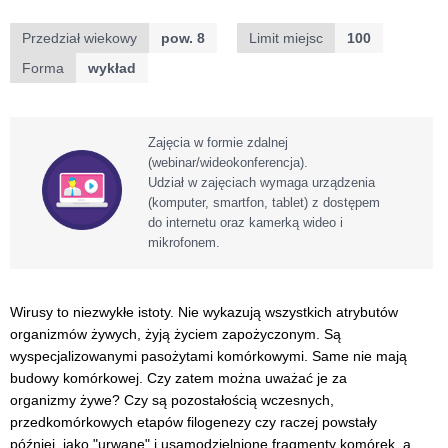
Przedział wiekowy
pow. 8
Limit miejsc
100
Forma
wykład
Zajęcia w formie zdalnej
(webinar/wideokonferencja).
Udział w zajęciach wymaga urządzenia
(komputer, smartfon, tablet) z dostępem
do internetu oraz kamerką wideo i
mikrofonem.
Wirusy to niezwykłe istoty. Nie wykazują wszystkich atrybutów
organizmów żywych, żyją życiem zapożyczonym. Są
wyspecjalizowanymi pasożytami komórkowymi. Same nie mają
budowy komórkowej. Czy zatem można uważać je za
organizmy żywe? Czy są pozostałością wczesnych,
przedkomórkowych etapów filogenezy czy raczej powstały
później, jako "urwane" i usamodzielnione fragmenty komórek, a